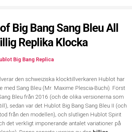
 of Big Bang Sang Bleu All
llig Replika Klocka
ublot Big Bang Replica
erar den schweiziska klocktillverkaren Hublot har
de med Sang Bleu (Mr. Maxime Plescia-Büchi). Först
Sang Bleu från 2016 (och de olika versionerna som
ll), sedan var det Hublot Big Bang Sang Bleu II (och
od från den modellen), och slutligen Hublot Spirit
h det verkligt imponerande antalet variationer på