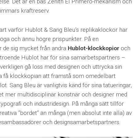
else. Det är en bas Zenith El Primero-mekanism och
immars kraftreserv.
art varför Hublot & Sang Bleu’s replikaklockor har
öga och ännu högre prispunkter. På en
er de sig mycket från andra
Hublot-klockkopior
och
örtroende Hublot har för sina samarbetspartners –
tt verkligen gå loss med designen och uttrycka sin
ka få klockkopian att framstå som omedelbart
. Sang Bleu är vanligtvis känd för sina tatueringar,
t mer multidisciplinär konstnär och designer med
pografi och industridesign. På många sätt tillför
reativa ”bordet” än många (men absolut inte alla) av
esambassadörer och designsamarbetspartners.