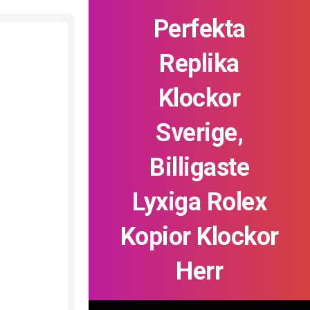
Perfekta
Replika
Klockor
Sverige,
Billigaste
Lyxiga Rolex
Kopior Klockor
Herr