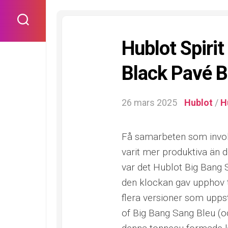
Skip
to
content
Hublot Spirit
Black Pavé Bi
26 mars 2025
Hublot
/
H
Få samarbeten som involv
varit mer produktiva än 
var det Hublot Big Bang 
den klockan gav upphov ti
flera versioner som uppst
of Big Bang Sang Bleu (oc