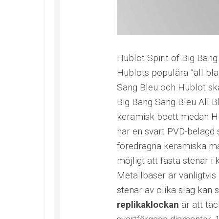
Hublot Spirit of Big Bang
Hublots populära ”all bl
Sang Bleu och Hublot sk
Big Bang Sang Bleu All B
keramisk boett medan Hub
har en svart PVD-belagd 
föredragna keramiska mate
möjligt att fästa stenar i
Metallbaser är vanligtvis 
stenar av olika slag kan 
replikaklockan
är att tä