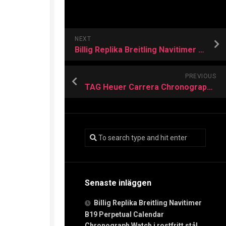
NEXT
Billig Replika Breitling Navitimer B19 Perpetual Calendar Chronograph Watch i rostfritt stål och platina
PREVIOUS
TAG Heuer Carrera Chronograph Glassbox Precious Schweiziska Replika Klockor
Senaste inläggen
Billig Replika Breitling Navitimer
B19 Perpetual Calendar
Chronograph Watch i rostfritt stål