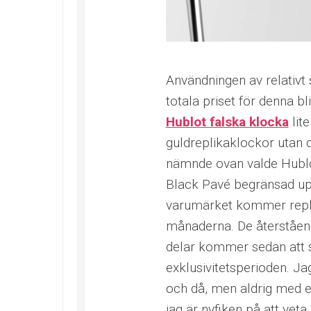
Användningen av relativt 
totala priset för denna b
Hublot falska klocka
lit
guldreplikaklockor utan 
nämnde ovan valde Hublot
Black Pavé begränsad uppl
varumärket kommer replik
månaderna. De återståen
delar kommer sedan att s
exklusivitetsperioden. Ja
och då, men aldrig med 
jag är nyfiken på att veta 