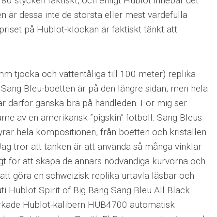
80 stycken faktiskt, och enligt Hublot innebär det
gen är dessa inte de största eller mest värdefulla
priset på Hublot-klockan är faktiskt tänkt att
 tjocka och vattentåliga till 100 meter) replika
g Sang Bleu-boetten är på den längre sidan, men hela
r därför ganska bra på handleden. För mig ser
me av en amerikansk ”pigskin” fotboll. Sang Bleus
rar hela kompositionen, från boetten och kristallen
 Jag tror att tanken är att använda så många vinklar
igt för att skapa de annars nödvändiga kurvorna och
tt göra en schweizisk replika urtavla läsbar och
uti Hublot Spirit of Big Bang Sang Bleu All Black
verkade Hublot-kalibern HUB4700 automatisk