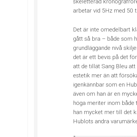
skeletterad kronografrör
arbetar vid 5Hz med 50 t
Det är inte omedelbart kl
gått så bra – både som h
grundläggande nivå skilj
det är ett bevis på det f
att de tillät Sang Bleu a
estetik mer än att försö
igenkännbar som en Hublot
även om han är en mycke
höga meriter inom både ty
han mycket mer till det k
Hublots andra varumärk