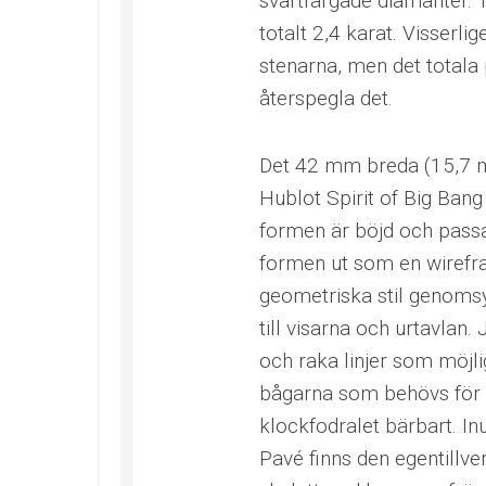
svartfärgade diamanter. 1
totalt 2,4 karat. Visserli
stenarna, men det totala 
återspegla det.
Det 42 mm breda (15,7 mm
Hublot Spirit of Big Ban
formen är böjd och passa
formen ut som en wirefra
geometriska stil genomsy
till visarna och urtavlan.
och raka linjer som möjl
bågarna som behövs för a
klockfodralet bärbart. In
Pavé finns den egentill