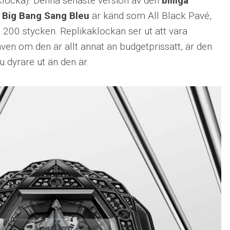
locka). Denna senaste version av den
billiga
f Big Bang Sang Bleu
är känd som All Black Pavé,
200 stycken. Replikaklockan ser ut att vara
ven om den är allt annat än budgetprissatt, är den
 dyrare ut än den är.