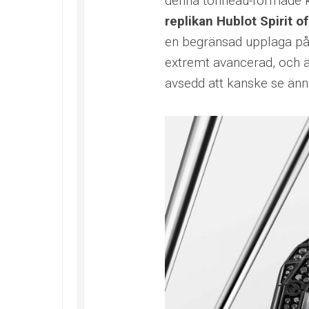
denna tonneau-formade k
replikan Hublot Spirit o
en begränsad upplaga på 
extremt avancerad, och ä
avsedd att kanske se ännu