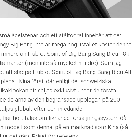
små ädelstenar och ett stålfodral innebär att det
lingy Big Bang inte är mega-hög. Istället kostar denna
e mindre än Hublot Spirit of Big Bang Sang Bleu 18k
diamanter (men inte så mycket mindre). Som jag
 att släppa Hublot Spirit of Big Bang Sang Bleu All
aga i Kina först, där enligt det schweiziska
aklockan att säljas exklusivt under de första
de delarna av den begränsade upplagan på 200
äljas globalt efter den inledande
g har hört talas om liknande försäljningssystem då
en modell som denna, på en marknad som Kina (så
hur det går). Priset för referens