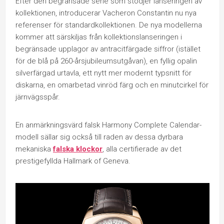
Efter den begränsade serie som stödjer lanseringen av
kollektionen, introducerar Vacheron Constantin nu nya
referenser för standardkollektionen. De nya modellerna
kommer att särskiljas från kollektionslanseringen i
begränsade upplagor av antracitfärgade siffror (istället
för de blå på 260-årsjubileumsutgåvan), en fyllig opalin
silverfärgad urtavla, ett nytt mer modernt typsnitt för
diskarna, en omarbetad vinröd färg och en minutcirkel för
järnvägsspår.
En anmärkningsvärd falsk Harmony Complete Calendar-
modell sällar sig också till raden av dessa dyrbara
mekaniska
falska klockor
, alla certifierade av det
prestigefyllda Hallmark of Geneva.