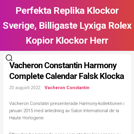
Skip
Perfekta Replika Klockor
to
content
Sverige, Billigaste Lyxiga Rolex
Kopior Klockor Herr
Vacheron Constantin Harmony
Complete Calendar Falsk Klocka
20 augusti 2022
Vacheron Constantin
Vacheron Constatin presenterade Harmony-kollektionen i
januari 2015 med anledning av Salon International de la
Haute Horlogerie.