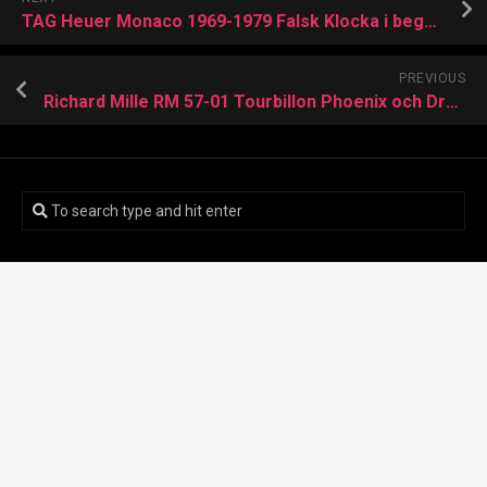
TAG Heuer Monaco 1969-1979 Falsk Klocka i begränsad upplaga
PREVIOUS
Richard Mille RM 57-01 Tourbillon Phoenix och Dragon Kopia
Senaste inläggen
Billig Replika Breitling Navitimer B19 Perpetual Calendar
Chronograph Watch i rostfritt stål och platina
Hublot Spirit of Big Bang Sang Bleu All Black Pavé Billig
Replika Klocka
TAG Heuer Carrera Chronograph Glassbox Precious